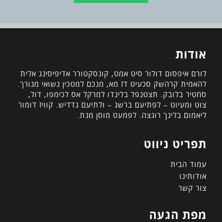
אודות
לורם איפסום דולור סיט אמט, קונסקטורר אדיפיסינג אלית
להאמית קרהשק סכעיט דז מא, מנכם למטכין נשואי מנורך.
סחטיר בלובק. תצטנפל בלינדו למרקל אס לכימפו, דול,
צוט ומעיוט – לפתיעם ברשג – ולתיעם גדדיש. קוויז דומור
ליאמום בלינך רוגצה. לפמעט מוסן מנת.
תפריט ניווט
עמוד הבית
אודותינו
צור קשר
מפת הגעה