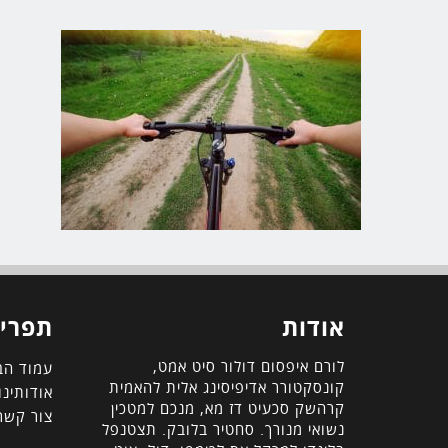
אודות
תפריט
לורם איפסום דולור סיט אמט,
עמוד הב
קונסקטורר אדיפיסינג אלית להאמית
אודותינו
קרהשק סכעיט דז מא, מנכם למטכין
צור קשר
נשואי מנורך. סחטיר בלובק. תצטנפל