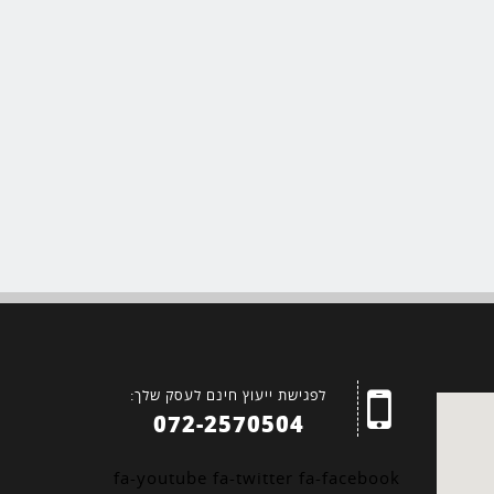
לפגישת ייעוץ חינם לעסק שלך:
תבנית
072-2570504
אתר
5
fa-youtube
fa-twitter
fa-facebook