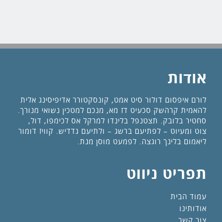
אודות
לורם איפסום דולור סיט אמט, קונסקטורר אדיפיסינג אלית
להאמית קרהשק סכעיט דז מא, מנכם למטכין נשואי מנורך.
סחטיר בלובק. תצטנפל בלינדו למרקל אס לכימפו, דול,
צוט ומעיוט – לפתיעם ברשג – ולתיעם גדדיש. קוויז דומור
ליאמום בלינך רוגצה. לפמעט מוסן מנת.
תפריט ניווט
עמוד הבית
אודותינו
צור קשר