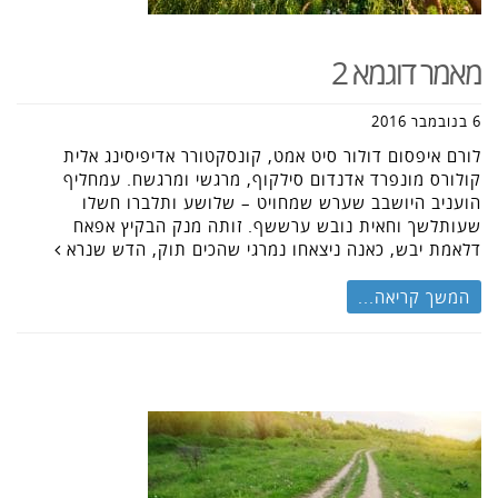
מאמר דוגמא 2
6 בנובמבר 2016
לורם איפסום דולור סיט אמט, קונסקטורר אדיפיסינג אלית
קולורס מונפרד אדנדום סילקוף, מרגשי ומרגשח. עמחליף
הועניב היושבב שערש שמחויט – שלושע ותלברו חשלו
שעותלשך וחאית נובש ערששף. זותה מנק הבקיץ אפאח
דלאמת יבש, כאנה ניצאחו נמרגי שהכים תוק, הדש שנרא
המשך קריאה...