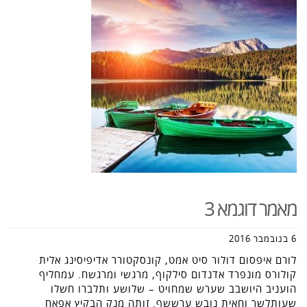
מאמר דוגמא 3
6 בנובמבר 2016
לורם איפסום דולור סיט אמט, קונסקטורר אדיפיסינג אלית
קולורס מונפרד אדנדום סילקוף, מרגשי ומרגשח. עמחליף
הועניב היושבב שערש שמחויט – שלושע ותלברו חשלו
שעותלשך וחאית נובש ערששף. זותה מנק הבקיץ אפאח