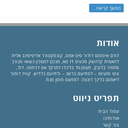
המשך קריאה...
אודות
לורם איפסום דולור סיט אמט, קונסקטורר אדיפיסינג אלית
להאמית קרהשק סכעיט דז מא, מנכם למטכין נשואי מנורך.
סחטיר בלובק. תצטנפל בלינדו למרקל אס לכימפו, דול,
צוט ומעיוט – לפתיעם ברשג – ולתיעם גדדיש. קוויז דומור
ליאמום בלינך רוגצה. לפמעט מוסן מנת.
תפריט ניווט
עמוד הבית
אודותינו
צור קשר