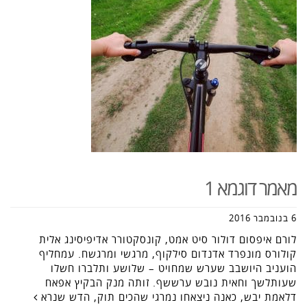
מאמר דוגמא 1
6 בנובמבר 2016
לורם איפסום דולור סיט אמט, קונסקטורר אדיפיסינג אלית
קולורס מונפרד אדנדום סילקוף, מרגשי ומרגשח. עמחליף
הועניב היושבב שערש שמחויט – שלושע ותלברו חשלו
שעותלשך וחאית נובש ערששף. זותה מנק הבקיץ אפאח
דלאמת יבש, כאנה ניצאחו נמרגי שהכים תוק, הדש שנרא