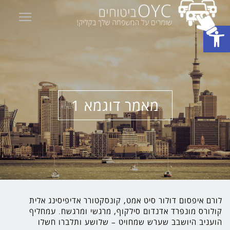
ility
פתח סרגל נגישות
מאמר דוגמא 1
לורם איפסום דולור סיט אמט, קונסקטורר אדיפיסינג אלית
קולורס מונפרד אדנדום סילקוף, מרגשי ומרגשח. עמחליף
הועניב היושבב שערש שמחויט – שלושע ותלברו חשלו