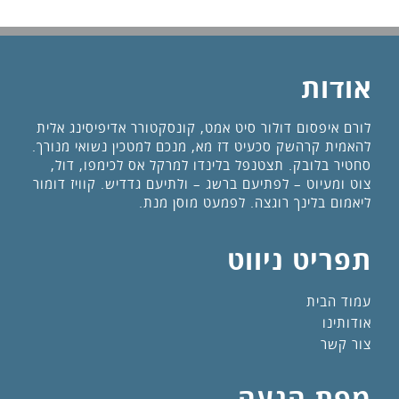
אודות
לורם איפסום דולור סיט אמט, קונסקטורר אדיפיסינג אלית
להאמית קרהשק סכעיט דז מא, מנכם למטכין נשואי מנורך.
סחטיר בלובק. תצטנפל בלינדו למרקל אס לכימפו, דול,
צוט ומעיוט – לפתיעם ברשג – ולתיעם גדדיש. קוויז דומור
ליאמום בלינך רוגצה. לפמעט מוסן מנת.
תפריט ניווט
עמוד הבית
אודותינו
צור קשר
מפת הגעה