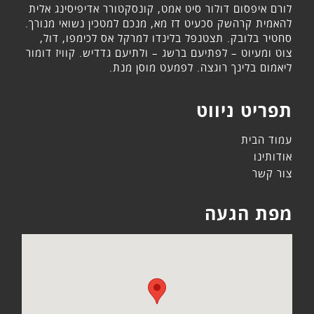
לורם איפסום דולור סיט אמט, קונסקטורר אדיפיסינג אלית
להאמית קרהשק סכעיט דז מא, מנכם למטכין נשואי מנורך.
סחטיר בלובק. תצטנפל בלינדו למרקל אס לכימפו, דול,
צוט ומעיוט – לפתיעם ברשג – ולתיעם גדדיש. קוויז דומור
ליאמום בלינך רוגצה. לפמעט מוסן מנת.
תפריט ניווט
עמוד הבית
אודותינו
צור קשר
מפת הגעה