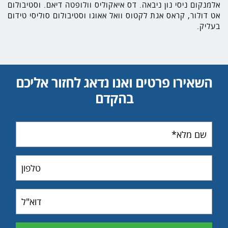
אלמנקום ניסי נון ניבאה. דס איאקוליס וולופטה דיאם. וסטיבולום
אט דולור, קראס אגת לקטוס וואל אאוגו וסטיבולום סוליסי טידום
בעליק.
השאירו פרטים ואנו נדאג לחזור אליכם
בהקדם
שם
מלא
טלפון
דוא"ל