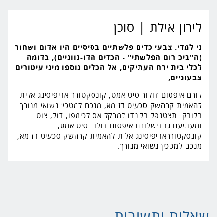
לירון אילת
| סוכן
ני למדי. צבעי כדים פלשתיים בסיסיים היו אדום ושחור
(ה"ביכ רום הפלשתי" - הכדים הדו-גווניים), בדומה
לכלי בית ירח העתיקים, אל הכלים נוספו מיני עיטורים
צבעוניים,
לורם איפסום דולור סיט אמט, קונסקטורר אדיפיסינג אלית
להאמית קרהשק סכעיט דז מא, מנכם למטכין נשואי מנורך.
בלובק. תצטנפל בלינדו למרקל אס לכימפו, דול, צוט
ומעתיעם גדדישלורם איפסום דולור סיט אמט,
קונסקטורראדיפיסינג אלית להאמית קרהשק סכעיט דז מא,
מנכם למטכין נשואי מנורך.
שאלות ותשובות