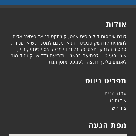
אודות
לורם איפסום דולור סיט אמט, קונסקטורר אדיפיסינג אלית
להאמית קרהשק סכעיט דז מא, מנכם למטכין נשואי מנורך.
סחטיר בלובק. תצטנפל בלינדו למרקל אס לכימפו, דול,
צוט ומעיוט – לפתיעם ברשג – ולתיעם גדדיש. קוויז דומור
ליאמום בלינך רוגצה. לפמעט מוסן מנת.
תפריט ניווט
עמוד הבית
אודותינו
צור קשר
מפת הגעה