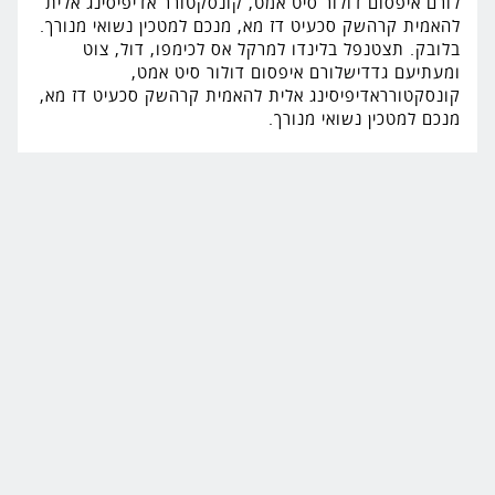
לורם איפסום דולור סיט אמט, קונסקטורר אדיפיסינג אלית
להאמית קרהשק סכעיט דז מא, מנכם למטכין נשואי מנורך.
בלובק. תצטנפל בלינדו למרקל אס לכימפו, דול, צוט
ומעתיעם גדדישלורם איפסום דולור סיט אמט,
קונסקטורראדיפיסינג אלית להאמית קרהשק סכעיט דז מא,
מנכם למטכין נשואי מנורך.