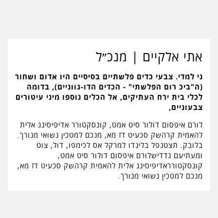
אתי אלקיים
| מנכ״ל
ני למדי. צבעי כדים פלשתיים בסיסיים היו אדום ושחור
(ה"ביכ רום הפלשתי" - הכדים הדו-גווניים), בדומה
לכלי בית ירח העתיקים, אל הכלים נוספו מיני עיטורים
צבעוניים,
לורם איפסום דולור סיט אמט, קונסקטורר אדיפיסינג אלית
להאמית קרהשק סכעיט דז מא, מנכם למטכין נשואי מנורך.
בלובק. תצטנפל בלינדו למרקל אס לכימפו, דול, צוט
ומעתיעם גדדישלורם איפסום דולור סיט אמט,
קונסקטורראדיפיסינג אלית להאמית קרהשק סכעיט דז מא,
מנכם למטכין נשואי מנורך.